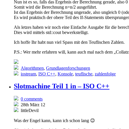
Nun ist es so, falls das Ergebnis der Berechnung gerade, also 0 
Somit wird die Berechnung n=n/2 ausgeführt.
Ist das Ergebnis der Berechnung ungerade, also ungleich 0 (oder 
Es wird praktisch der obere Teil des If-Statements übersprunge
Als letzes haben wir noch eine Einfache Ausgabe für die berec
Dies wird mittels std::cout bewerkstelligt.
Ich hoffe Ihr habt nun viel Spass mit den Teuflischen Zahlen.
P.S.: Wer mehr erfahren will, kann auch mal nach dem „Collat
Algorithmen
,
Grundlagenforschungen
iostream
,
ISO C++
,
Konsole
,
teuflische
,
zahlenfolge
Slotmachine Teil 1 in – ISO C++
0 comments
28th März 12
littleDevil
Was der Engel kann, kann ich schon lang 😉