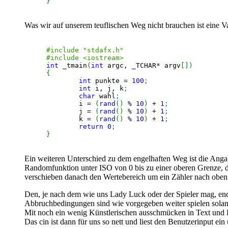
}
Was wir auf unserem teuflischen Weg nicht brauchen ist eine V
#include "stdafx.h"
#include <iostream>
int
 _tmain
(
int
 argc, _TCHAR
*
 argv
[
]
)
{
int
 punkte 
=
100
;
int
 i, j, k
;
char
 wahl
;
	i 
=
(
rand
(
)
%
10
)
+
1
;
	j 
=
(
rand
(
)
%
10
)
+
1
;
	k 
=
(
rand
(
)
%
10
)
+
1
;
return
0
;
}
Ein weiteren Unterschied zu dem engelhaften Weg ist die Anga
Randomfunktion unter ISO von 0 bis zu einer oberen Grenze, da
verschieben danach den Wertebereich um ein Zähler nach oben
Den, je nach dem wie uns Lady Luck oder der Spieler mag, endl
Abbruchbedingungen sind wie vorgegeben weiter spielen solan
Mit noch ein wenig Künstlerischen ausschmücken in Text und F
Das cin ist dann für uns so nett und liest den Benutzerinput e