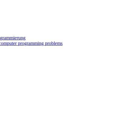
rogrammierung
al/computer programming problems