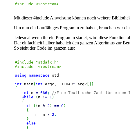
#include <iostream>
Mit dieser #include Anweisung können noch weitere Bibliotheke
Um nun ein Lauffähiges Programm zu haben, brauchen wir eine
Jedesmal wenn ihr ein Programm startet, wird diese Funktion als
Der einfachheit halber habe ich den ganzen Algoritmus zur Be
So sieht der Code im ganzen aus:
#include "stdafx.h"
#include  <iostream>
using
namespace
 std
;
int
 main
(
int
 argc, _TCHAR
*
 argv
[
]
)
{
int
 n 
=
666
;
//Eine Teuflische Zahl für einen 
while
(
n 
!
=
1
)
{
if
(
(
n 
%
2
)
==
0
)
{
	n 
=
 n 
/
2
;
}
else
{