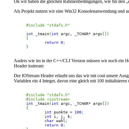
Ok wir haben die gleichen Rahmenbedingungen, wie für den „e
Als Projekt nutzen wir eine Win32 Konsolenanwendung und auch 
#include "stdafx.h"
int
 _tmain
(
int
 argc, _TCHAR
*
 argv
[
]
)
{
return
0
;
}
Anders wie im in der C++/CLI Version müssen wir noch ein He
Header iostream
Der IOStream Header erlaubt uns das wir mit cout unsere Ausg
Variablen ein 4 Integer, davon eine gleich mit 100 initialisieren
#include "stdafx.h"
#include <iostream>
int
 _tmain
(
int
 argc, _TCHAR
*
 argv
[
]
)
{
int
 punkte 
=
100
;
int
 i, j, k
;
char
 wahl
;
return
0
;