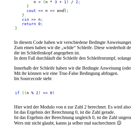
	n 
=
(
n 
*
3
+
1
)
/
2
;
}
cout
<<
 n 
<<
 endl
;
}
cin
>>
 n
;
return
0
;
}
In diesem Code haben wir verschiedene Bedingte Anweisungen
Zum einen haben wir die „while“ Schleife. Diese wiederholt den 
die im Schleifenkopf angegeben ist.
In dem Fall durchläuft die Schleife den Schleifenrumpf, solange 
Innerhalb der Schleife haben wir die Bedingte Anweisung (oder
Mit ihr können wir eine True-False Bedingung abfragen.
Im Sourcecode steht
if
(
(
n 
%
2
)
==
0
)
Hier wird der Modulo von n zur Zahl 2 berechnet. Es wird also 
Ist das Ergebnis der Berechnung 0, ist die Zahl gerade.
Ist das Ergebnis der Berechnung ungleich 0, ist die Zahl ungera
Wers mir nicht glaubt, kanns ja selber mal nachrechnen 😉