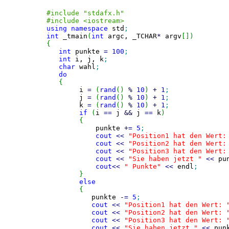
#include "stdafx.h"
#include <iostream>
using
namespace
 std
;
int
 _tmain
(
int
 argc, _TCHAR
*
 argv
[
]
)
{
int
 punkte 
=
100
;
int
 i, j, k
;
char
 wahl
;
do
{
	i 
=
(
rand
(
)
%
10
)
+
1
;
	j 
=
(
rand
(
)
%
10
)
+
1
;
	k 
=
(
rand
(
)
%
10
)
+
1
;
if
(
i 
==
 j 
&&
 j 
==
 k
)
{
            punkte 
+
=
5
;
cout
<<
"Position1 hat den Wert:
cout
<<
"Position2 hat den Wert:
cout
<<
"Position3 hat den Wert:
cout
<<
"Sie haben jetzt "
<<
 pu
cout
<<
" Punkte"
<<
 endl
;
}
else
{
	   punkte 
-
=
5
;
cout
<<
"Position1 hat den Wert: 
cout
<<
"Position2 hat den Wert: 
cout
<<
"Position3 hat den Wert: 
cout
<<
"Sie haben jetzt "
<<
 pun