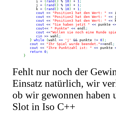
      i 
=
(
rand
(
)
%
10
)
+
1
;
      j 
=
(
rand
(
)
%
10
)
+
1
;
      k 
=
(
rand
(
)
%
10
)
+
1
;
cout
<<
"Position1 hat den Wert: "
<<
 
cout
<<
"Position2 hat den Wert: "
<<
 
cout
<<
"Position3 hat den Wert: "
<<
 
cout
<<
"Sie haben jetzt "
<<
 punkte 
<
cout
<<
" Punkte"
<<
 endl
;
cout
<<
"Wollen sie noch eine Runde spi
cin
>>
 wahl
;
}
while
(
wahl 
==
'j'
&&
 punkte 
!
=
0
)
;
cout
<<
"Ihr Spiel wurde beendet."
<<
endl
;
cout
<<
"Ihre Punktzahl ist: "
<<
 punkte 
return
0
;
}
Fehlt nur noch der Gewi
Einsatz natürlich, wir ver
ob wir gewonnen haben und
Slot in Iso C++