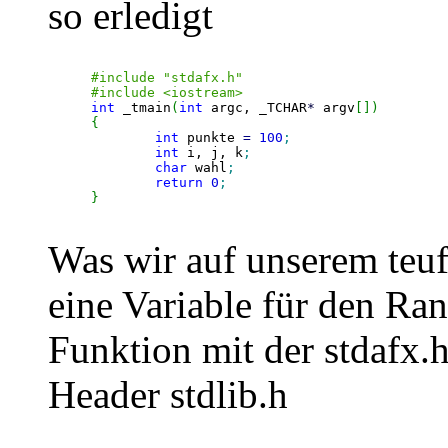
so erledigt
#include "stdafx.h"
#include <iostream>
int
 _tmain
(
int
 argc, _TCHAR
*
 argv
[
]
)
{
int
 punkte 
=
100
;
int
 i, j, k
;
char
 wahl
;
return
0
;
}
Was wir auf unserem teuf
eine Variable für den Ra
Funktion mit der stdafx.
Header stdlib.h