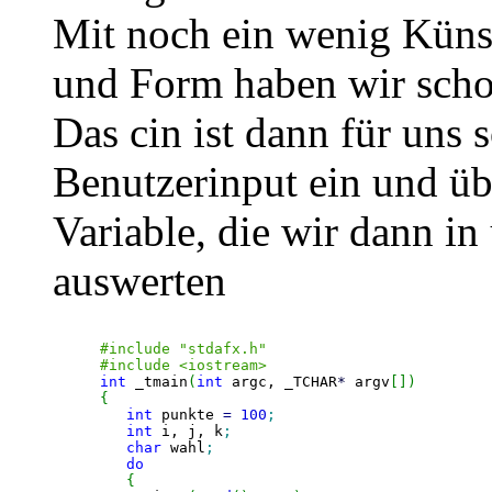
Mit noch ein wenig Küns
und Form haben wir schon
Das cin ist dann für uns s
Benutzerinput ein und üb
Variable, die wir dann i
auswerten
#include "stdafx.h"
#include <iostream>
int
 _tmain
(
int
 argc, _TCHAR
*
 argv
[
]
)
{
int
 punkte 
=
100
;
int
 i, j, k
;
char
 wahl
;
do
{