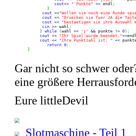
cout
<<
" Punkte"
<<
 endl
;
}
cout
<<
"Wollen sie noch eine Runde spi
cout
<<
"Druecken sie fuer JA die Tast
cout
<<
"bestaetigen sie ihre Auswahl 
cin
>>
 wahl
;
}
while
(
wahl 
==
'j'
&&
 punkte 
!
=
0
)
;
cout
<<
"Ihr Spiel wurde beendet."
<<
end
cout
<<
"Ihre Punktzahl ist: "
<<
 punkt
return
0
;
}
Gar nicht so schwer oder?
eine größere Herrausford
Eure littleDevil
Slotmaschine - Teil 1