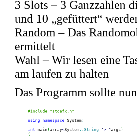
3 Slots – 3 Ganzzahlen d
und 10 „gefüttert“ werde
Random – Das Randomobje
ermittelt
Wahl – Wir lesen eine Ta
am laufen zu halten
Das Programm sollte nun
#include "stdafx.h"
using
namespace
 System
;
int
 main
(
array
<
System
::
String
^
>
^
args
)
{