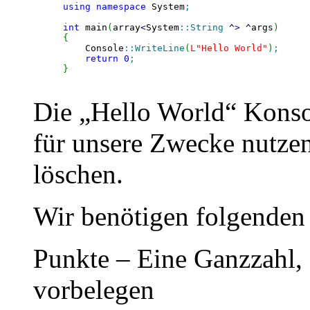
using
namespace
 System
;
int
 main
(
array
<
System
::
String
^
>
^
args
)
{
    Console
::
WriteLine
(
L
"Hello World"
)
;
return
0
;
}
Die „Hello World“ Konso
für unsere Zwecke nutzen
löschen.
Wir benötigen folgenden
Punkte – Eine Ganzzahl,
vorbelegen