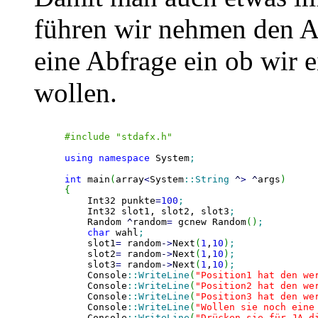
führen wir nehmen den A
eine Abfrage ein ob wir 
wollen.
#include "stdafx.h"
using
namespace
 System
;
int
 main
(
array
<
System
::
String
^
>
^
args
)
{
    Int32 punkte
=
100
;
    Int32 slot1, slot2, slot3
;
    Random 
^
random
=
 gcnew Random
(
)
;
char
 wahl
;
    slot1
=
 random
-
>
Next
(
1
,
10
)
;
    slot2
=
 random
-
>
Next
(
1
,
10
)
;
    slot3
=
 random
-
>
Next
(
1
,
10
)
;
    Console
::
WriteLine
(
"Position1 hat den we
    Console
::
WriteLine
(
"Position2 hat den we
    Console
::
WriteLine
(
"Position3 hat den we
    Console
::
WriteLine
(
"Wollen sie noch eine
    Console
::
WriteLine
(
"Drücken sie für JA d