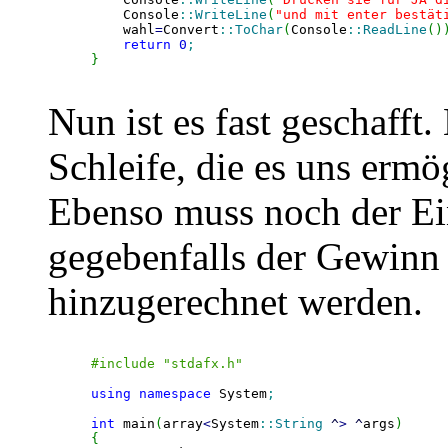
    Console
::
WriteLine
(
"und mit enter bestät
    wahl
=
Convert
::
ToChar
(
Console
::
ReadLine
(
)
return
0
;
}
Nun ist es fast geschafft
Schleife, die es uns ermö
Ebenso muss noch der Ei
gegebenfalls der Gewinn
hinzugerechnet werden.
#include "stdafx.h"
using
namespace
 System
;
int
 main
(
array
<
System
::
String
^
>
^
args
)
{