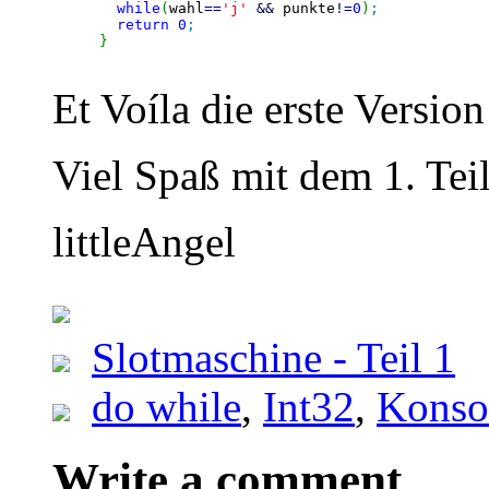
while
(
wahl
==
'j'
&&
 punkte
!
=
0
)
;
return
0
;
}
Et Voíla die erste Version
Viel Spaß mit dem 1. Tei
littleAngel
Slotmaschine - Teil 1
do while
,
Int32
,
Konso
Write a comment