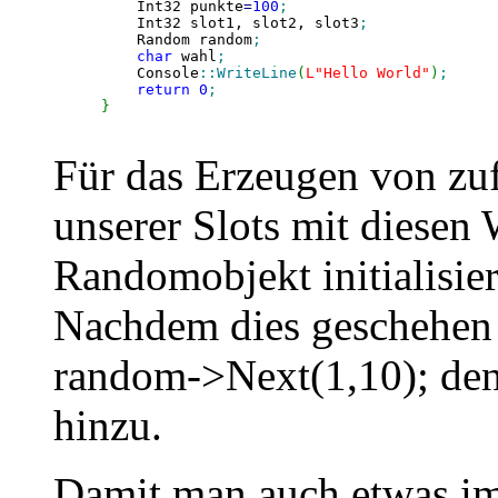
    Int32 punkte
=
100
;
    Int32 slot1, slot2, slot3
;
    Random random
;
char
 wahl
;
    Console
::
WriteLine
(
L
"Hello World"
)
;
return
0
;
}
Für das Erzeugen von zu
unserer Slots mit diesen 
Randomobjekt initialisie
Nachdem dies geschehen i
random->Next(1,10); den 
hinzu.
Damit man auch etwas i