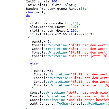
  Int32 punkte
=
100
;
  Int32 slot1, slot2, slot3
;
  Random 
^
random
=
 gcnew Random
(
)
;
char
 wahl
;
do
{
    slot1
=
 random
-
>
Next
(
1
,
10
)
;
    slot2
=
random
-
>
Next
(
1
,
10
)
;
    slot3
=
random
-
>
Next
(
1
,
10
)
;
if
(
slot1
==
slot2 
&&
 slot2
==
slot3
)
{
     punkte
+
=
5
;
     Console
::
WriteLine
(
"Slot1 hat den wert:
     Console
::
WriteLine
(
"Slot2 hat den wert:
     Console
::
WriteLine
(
"Slot3 hat den wert:
     Console
::
WriteLine
(
"Sie haben jetzt {0}
}
else
{
      punkte
-
=
5
;
      Console
::
WriteLine
(
"Slot1 hat den wert
      Console
::
WriteLine
(
"Slot2 hat den wert
      Console
::
WriteLine
(
"Slot3 hat den wert
      Console
::
WriteLine
(
"Sie haben jetzt {0
}
    Console
::
WriteLine
(
"Wollen sie noch eine
    Console
::
WriteLine
(
"Drücken sie für JA d
    Console
::
WriteLine
(
"und mit enter bestät
    wahl
=
Convert
::
ToChar
(
Console
::
ReadLine
(
)
}