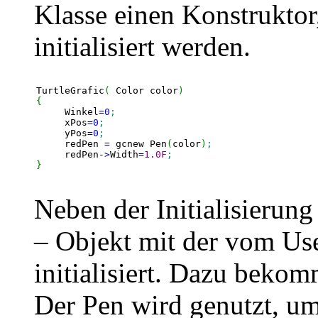
Klasse einen Konstruktor
initialisiert werden.
TurtleGrafic
(
 Color color
)
{
     Winkel
=
0
;
     xPos
=
0
;
     yPos
=
0
;
     redPen 
=
 gcnew Pen
(
color
)
;
     redPen
-
>
Width
=
1.0F
;
}
Neben der Initialisierung
– Objekt mit der vom Us
initialisiert. Dazu bekom
Der Pen wird genutzt, u