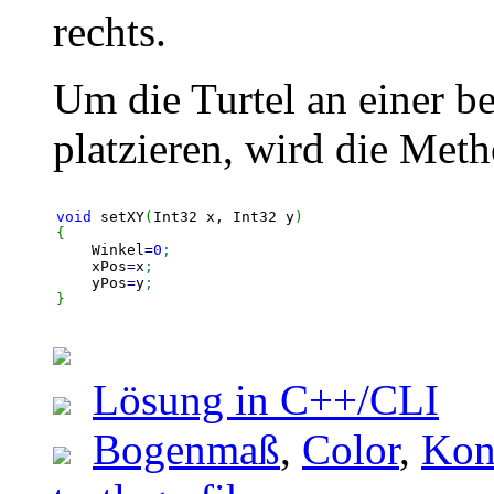
rechts.
Um die Turtel an einer b
platzieren, wird die Met
void
 setXY
(
Int32 x, Int32 y
)
{
    Winkel
=
0
;
    xPos
=
x
;
    yPos
=
y
;
}
Lösung in C++/CLI
Bogenmaß
,
Color
,
Kon