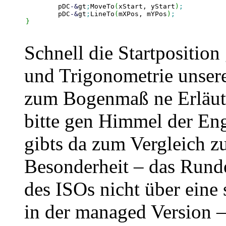
	pDC
-
&
gt
;
MoveTo
(
xStart, yStart
)
;
	pDC
-
&
gt
;
LineTo
(
mXPos, mYPos
)
;
}
Schnell die Startpositio
und Trigonometrie unsere
zum Bogenmaß ne Erläute
bitte gen Himmel der Enge
gibts da zum Vergleich z
Besonderheit – das Runde
des ISOs nicht über ein
in der managed Version –