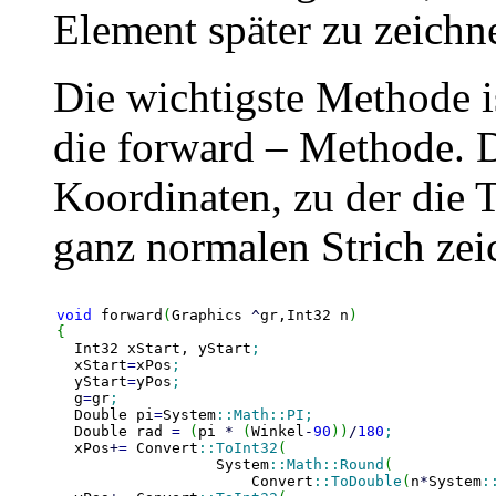
Element später zu zeichn
Die wichtigste Methode 
die forward – Methode. D
Koordinaten, zu der die T
ganz normalen Strich zei
void
 forward
(
Graphics 
^
gr,Int32 n
)
{
  Int32 xStart, yStart
;
  xStart
=
xPos
;
  yStart
=
yPos
;
  g
=
gr
;
  Double pi
=
System
::
Math
::
PI
;
  Double rad 
=
(
pi 
*
(
Winkel
-
90
)
)
/
180
;
  xPos
+
=
 Convert
::
ToInt32
(
	          System
::
Math
::
Round
(
		      Convert
::
ToDouble
(
n
*
System
: