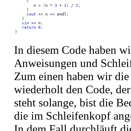
{
	n 
=
(
n 
*
3
+
1
)
/
2
;
}
cout
<<
 n 
<<
 endl
;
}
cin
>>
 n
;
return
0
;
}
In diesem Code haben wi
Anweisungen und Schlei
Zum einen haben wir die 
wiederholt den Code, der
steht solange, bist die Be
die im Schleifenkopf ang
In dem Fall durchläuft di