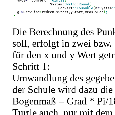
  yPos
+
=
 Convert
::
ToInt32
(
		  System
::
Math
::
Round
(
		      Convert
::
ToDouble
(
n
*
System
:
  g
-
>
DrawLine
(
redPen,xStart,yStart,xPos,yPos
)
;
}
Die Berechnung des Punkt
soll, erfolgt in zwei bz
für den x und y Wert getr
Schritt 1:
Umwandlung des gegeben
der Schule wird dazu die
Bogenmaß = Grad * Pi/180
Turtle auch, nur mit dem