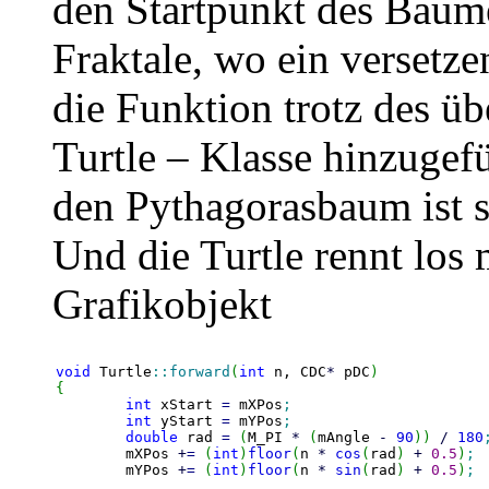
den Startpunkt des Baume
Fraktale, wo ein versetze
die Funktion trotz des ü
Turtle – Klasse hinzugef
den Pythagorasbaum ist s
Und die Turtle rennt los 
Grafikobjekt
void
 Turtle
::
forward
(
int
 n, CDC
*
 pDC
)
{
int
 xStart 
=
 mXPos
;
int
 yStart 
=
 mYPos
;
double
 rad 
=
(
M_PI 
*
(
mAngle 
-
90
)
)
/
180
	mXPos 
+
=
(
int
)
floor
(
n 
*
cos
(
rad
)
+
0.5
)
;
	mYPos 
+
=
(
int
)
floor
(
n 
*
sin
(
rad
)
+
0.5
)
;