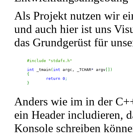
Als Projekt nutzen wir
und auch hier ist uns Visu
das Grundgerüst für uns
#include "stdafx.h"
int
 _tmain
(
int
 argc, _TCHAR
*
 argv
[
]
)
{
return
0
;
}
Anders wie im in der C+
ein Header includieren, 
Konsole schreiben könne