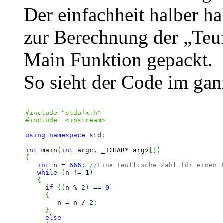
Der einfachheit halber h
zur Berechnung der „Teuf
Main Funktion gepackt.
So sieht der Code im gan
#include "stdafx.h"
#include  <iostream>
using
namespace
 std
;
int
 main
(
int
 argc, _TCHAR
*
 argv
[
]
)
{
int
 n 
=
666
;
//Eine Teuflische Zahl für einen 
while
(
n 
!
=
1
)
{
if
(
(
n 
%
2
)
==
0
)
{
	n 
=
 n 
/
2
;
}
else