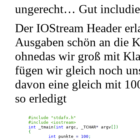
ungerecht… Gut includie
Der IOStream Header erla
Ausgaben schön an die K
ohnedas wir groß mit Kl
fügen wir gleich noch uns
davon eine gleich mit 100
so erledigt
#include "stdafx.h"
#include <iostream>
int
 _tmain
(
int
 argc, _TCHAR
*
 argv
[
]
)
{
int
 punkte 
=
100
;