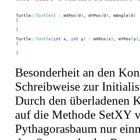
Turtle
::
Turtle
(
)
:
 mXPos
(
0
)
, mYPos
(
0
)
, mAngle
(
0
)
{
}
Turtle
::
Turtle
(
int
 x, 
int
 y
)
:
 mXPos
(
x
)
, mYPos
(
y
)
{
}
Besonderheit an den Kons
Schreibweise zur Initiali
Durch den überladenen Ko
auf die Methode SetXY ve
Pythagorasbaum nur ein