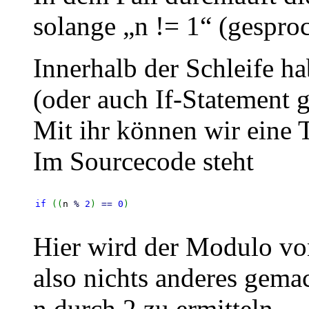
solange „n != 1“ (gesproch
Innerhalb der Schleife h
(oder auch If-Statement 
Mit ihr können wir eine 
Im Sourcecode steht
if
(
(
n 
%
2
)
==
0
)
Hier wird der Modulo von
also nichts anderes gemac
n durch 2 zu ermitteln.