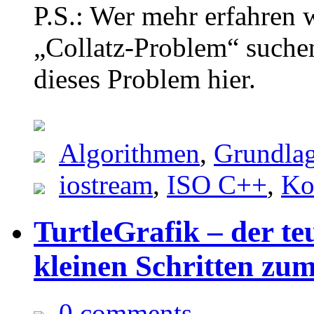
P.S.: Wer mehr erfahren 
„Collatz-Problem“ suche
dieses Problem hier.
Algorithmen
,
Grundla
iostream
,
ISO C++
,
Ko
TurtleGrafik – der te
kleinen Schritten zu
0 comments