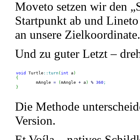
Moveto setzen wir den „S
Startpunkt ab und Lineto 
an unsere Zielkoordinate
Und zu guter Letzt – dreh
void
 Turtle
::
turn
(
int
 a
)
{
	mAngle 
=
(
mAngle 
+
 a
)
%
360
;
}
Die Methode unterscheide
Version.
Et Voíla – natives Schild