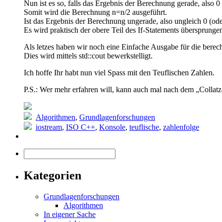
Nun ist es so, falls das Ergebnis der Berechnung gerade, also 0 
Somit wird die Berechnung n=n/2 ausgeführt.
Ist das Ergebnis der Berechnung ungerade, also ungleich 0 (oder 
Es wird praktisch der obere Teil des If-Statements übersprunge
Als letzes haben wir noch eine Einfache Ausgabe für die berec
Dies wird mittels std::cout bewerkstelligt.
Ich hoffe Ihr habt nun viel Spass mit den Teuflischen Zahlen.
P.S.: Wer mehr erfahren will, kann auch mal nach dem „Collat
Algorithmen
,
Grundlagenforschungen
iostream
,
ISO C++
,
Konsole
,
teuflische
,
zahlenfolge
Kategorien
Grundlagenforschungen
Algorithmen
In eigener Sache