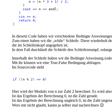
	n 
=
(
n 
*
3
+
1
)
/
2
;
}
cout
<<
 n 
<<
 endl
;
}
cin
>>
 n
;
return
0
;
}
In diesem Code haben wir verschiedene Bedingte Anweisungen
Zum einen haben wir die „while“ Schleife. Diese wiederholt den 
die im Schleifenkopf angegeben ist.
In dem Fall durchläuft die Schleife den Schleifenrumpf, solange 
Innerhalb der Schleife haben wir die Bedingte Anweisung (oder
Mit ihr können wir eine True-False Bedingung abfragen.
Im Sourcecode steht
if
(
(
n 
%
2
)
==
0
)
Hier wird der Modulo von n zur Zahl 2 berechnet. Es wird also 
Ist das Ergebnis der Berechnung 0, ist die Zahl gerade.
Ist das Ergebnis der Berechnung ungleich 0, ist die Zahl ungera
Wers mir nicht glaubt, kanns ja selber mal nachrechnen 😉