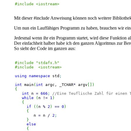
#include <iostream>
Mit dieser #include Anweisung können noch weitere Bibliotheke
Um nun ein Lauffähiges Programm zu haben, brauchen wir eine
Jedesmal wenn ihr ein Programm startet, wird diese Funktion als
Der einfachheit halber habe ich den ganzen Algoritmus zur Be
So sieht der Code im ganzen aus:
#include "stdafx.h"
#include  <iostream>
using
namespace
 std
;
int
 main
(
int
 argc, _TCHAR
*
 argv
[
]
)
{
int
 n 
=
666
;
//Eine Teuflische Zahl für einen 
while
(
n 
!
=
1
)
{
if
(
(
n 
%
2
)
==
0
)
{
	n 
=
 n 
/
2
;
}
else
{