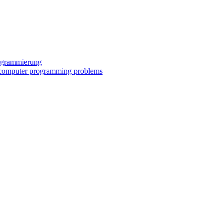
rogrammierung
al/computer programming problems